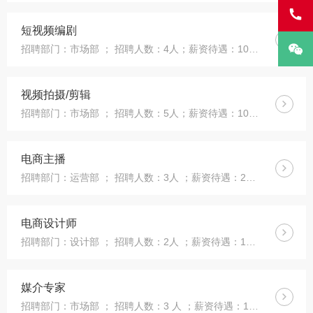
短视频编剧
招聘部门：市场部 ； 招聘人数：4人；薪资待遇：10K - 15K ； base地：杭州
视频拍摄/剪辑
招聘部门：市场部 ； 招聘人数：5人；薪资待遇：10K - 15K ； base地：杭州
电商主播
招聘部门：运营部 ； 招聘人数：3人 ；薪资待遇：20K - 25K ； base地：杭州
电商设计师
招聘部门：设计部 ； 招聘人数：2人 ；薪资待遇：15K-25K ； base地：杭州
媒介专家
招聘部门：市场部 ； 招聘人数：3 人 ；薪资待遇：12K - 16K ； base地：杭州